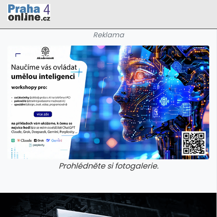
Reklama
Prohlédněte si fotogalerie.
galerie: cviky
galerie: cviky