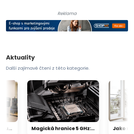
Reklama
Aktuality
Další zajímavé čtení z této kategorie.
Češi vyvíjejí lidský kloub budoucnosti. 3D tiskárna za 29 milionů vyrobí implantát, který uvolní léky přímo v těle
Magická hranice 5 GHz: Proč už frekvence procesorů dávno neroste do nebes? Důvod vás možná překvapí