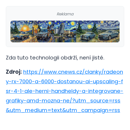
Reklama
Zda tuto technologii obdrží, není jisté.
Zdroj:
https://www.cnews.cz/clanky/radeon
y-rx-7000-a-6000-dostanou-ai-upscaling-f
sr-4-1-ale-herni-handheldy-a-integrovane-
grafiky-amd-mozna-ne/?utm_source=rss
&utm_medium=text&utm_campaign=rss