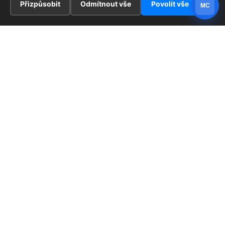
Přizpůsobit
Odmítnout vše
Povolit vše
MC
INFORMACE
Hlavní stránka !
ZAJÍMAVOSTI
Kontakt
Redaktoři