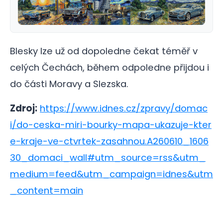
Blesky lze už od dopoledne čekat téměř v
celých Čechách, během odpoledne přijdou i
do části Moravy a Slezska.
Zdroj:
https://www.idnes.cz/zpravy/domac
i/do-ceska-miri-bourky-mapa-ukazuje-kter
e-kraje-ve-ctvrtek-zasahnou.A260610_1606
30_domaci_wall#utm_source=rss&utm_
medium=feed&utm_campaign=idnes&utm
_content=main