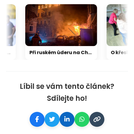
Hyský po „prohře“ 5:5 v ohrožení: Tlak je enormní, mám sílu tým z marasmu dostat
Při ruském úderu na Charkov zemřeli dva lidé, útok drony v Belgorodu zranil 13 lidí
Líbil se vám tento článek?
Sdílejte ho!