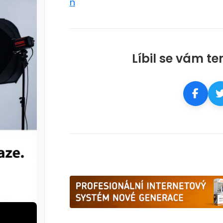
n
Líbil se vám te