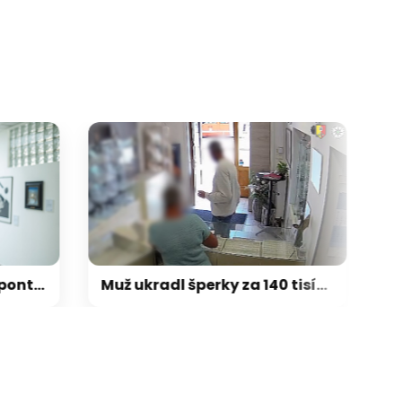
galerie: cviky
Z mladých se vytratila spontaneita, bojí se chyb, říká vsetínský pedagog a divadelník
Muž ukradl šperky za 140 tisíc. Naskočil do autobusu, policie si na něj počkala v Brně