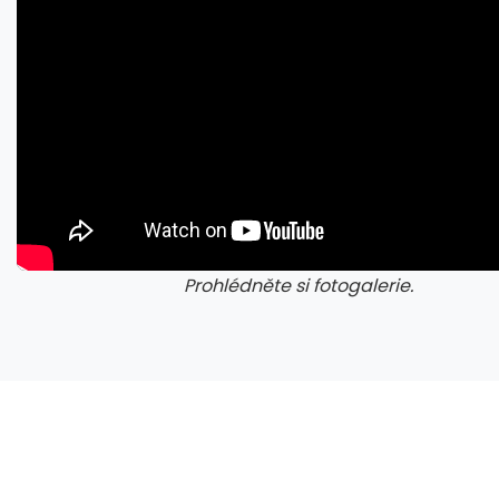
Prohlédněte si fotogalerie.
galerie: cviky
gale
Blízkovýchodní „NATO“. Saúdové, Turecko a Pákistán uzavřeli přelomovou dohodu