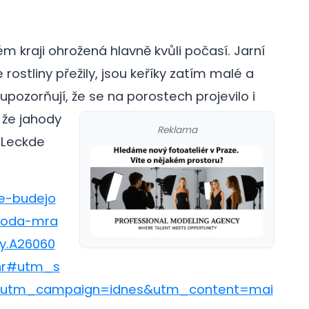
m kraji ohrožená hlavně kvůli počasí. Jarní
rostliny přežily, jsou keříky zatím malé a
upozorňují, že se na porostech projevilo i
 že jahody
Reklama
. Leckde
ke-budejo
roda-mra
y.A26060
hr#utm_s
utm_campaign=idnes&utm_content=mai