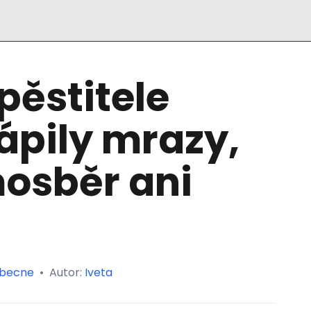
pěstitele
ápily mrazy,
osběr ani
becne
•
Autor:
Iveta