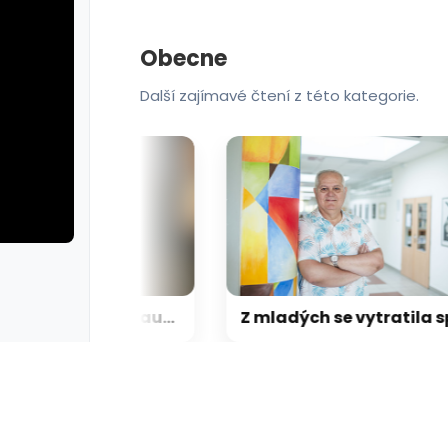
Obecne
Další zajímavé čtení z této kategorie.
rie: cviky
galerie: cviky
Zaměstnanci a hosté restaurace v Praze zpacifikovali muže, který zaútočil na zákaznici