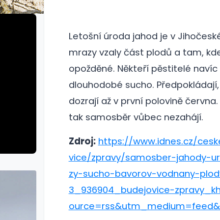
Letošní úroda jahod je v Jihočeské
mrazy vzaly část plodů a tam, kde 
opožděné. Někteří pěstitelé navíc 
dlouhodobé sucho.
Předpokládají,
dozrají až v první polovině června
tak samosběr vůbec nezahájí.
Zdroj:
https://www.idnes.cz/ces
vice/zpravy/samosber-jahody-u
zy-sucho-bavorov-vodnany-plod
3_936904_budejovice-zpravy_k
ource=rss&utm_medium=feed&