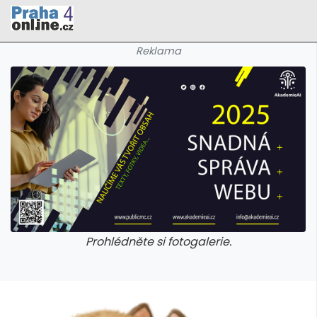
Reklama
Prohlédněte si fotogalerie.
galerie: cviky
galerie: cviky