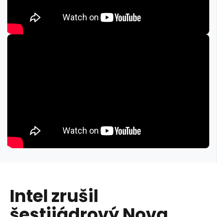
Intel zrušil
šestijádrový Nova