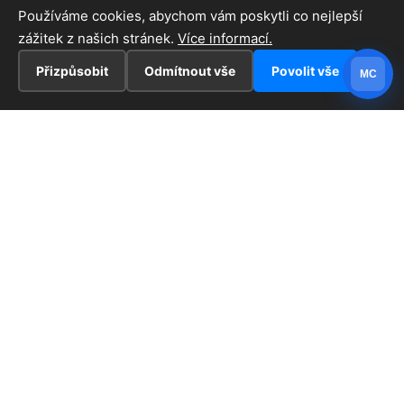
Používáme cookies, abychom vám poskytli co nejlepší
zážitek z našich stránek.
Více informací.
Přizpůsobit
Odmítnout vše
Povolit vše
MC
INFORMACE
Hlavní stránka !