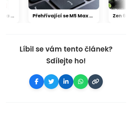
Microsoft chce, aby na Xbox Helix běhaly všechny hry, které kdy vyšly pro Xbox
Přehřívající se M5 Max MacBook Pro trápí zaseklé klávesy, cena opravy je $895
Líbil se vám tento článek?
Sdílejte ho!