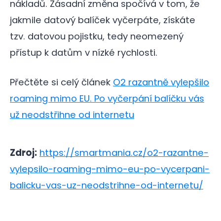
nákladů. Zásadní změna spočívá v tom, že
jakmile datový balíček vyčerpáte, získáte
tzv. datovou pojistku, tedy neomezený
přístup k datům v nízké rychlosti.
Přečtěte si celý článek
O2 razantně vylepšilo
roaming mimo EU. Po vyčerpání balíčku vás
už neodstřihne od internetu
Zdroj:
https://smartmania.cz/o2-razantne-
vylepsilo-roaming-mimo-eu-po-vycerpani-
balicku-vas-uz-neodstrihne-od-internetu/