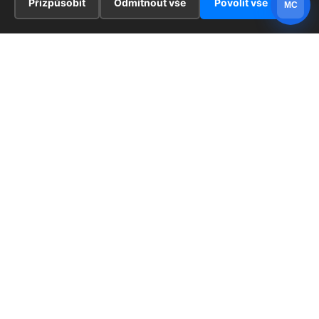
Přizpůsobit
Odmítnout vše
Povolit vše
MC
INFORMACE
Hlavní stránka !
ZAJÍMAVOSTI
Kontakt
Redaktoři