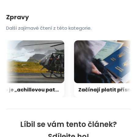
Zpravy
Další zajímavé čtení z této kategorie.
Irsko je „achillovou patou“ Evropy, vyzbrojit ho má Francie
Začínají platit přísnější pravidla pro ukrajinské uprchlíky
Líbil se vám tento článek?
Sdílejte ho!