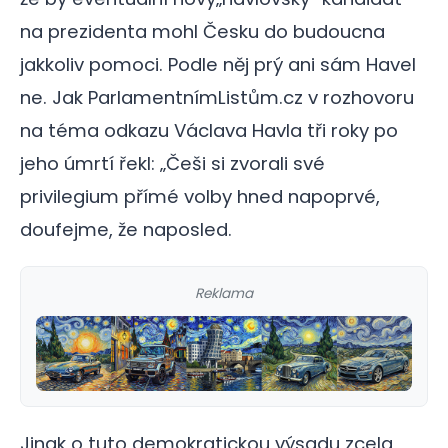
na prezidenta mohl Česku do budoucna
jakkoliv pomoci. Podle něj prý ani sám Havel
ne. Jak ParlamentnímListům.cz v rozhovoru
na téma odkazu Václava Havla tři roky po
jeho úmrtí řekl: „Češi si zvorali své
privilegium přímé volby hned napoprvé,
doufejme, že naposled.
Reklama
Jinak o tuto demokratickou výsadu zcela