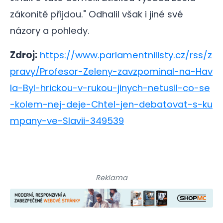
zákonitě přijdou." Odhalil však i jiné své
názory a pohledy.
Zdroj:
https://www.parlamentnilisty.cz/rss/z
pravy/Profesor-Zeleny-zavzpominal-na-Hav
la-Byl-hrickou-v-rukou-jinych-netusil-co-se
-kolem-nej-deje-Chtel-jen-debatovat-s-ku
mpany-ve-Slavii-349539
Reklama