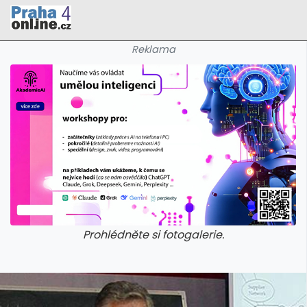
Reklama
Prohlédněte si fotogalerie.
alerie: cviky
galerie: cviky