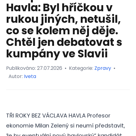
Havla: Byl hříčkou v
rukou jiných, netušil,
co se kolem něj děje.
Chtěl jen debatovat s
kumpány ve Slavii
Publikováno:
27.07.2026
•
Kategorie:
Zpravy
•
Autor:
Iveta
TŘI ROKY BEZ VÁCLAVA HAVLA Profesor
ekonomie Milan Zelený si neumí představit,
že by eventuální nový„havlovský“ kandidát