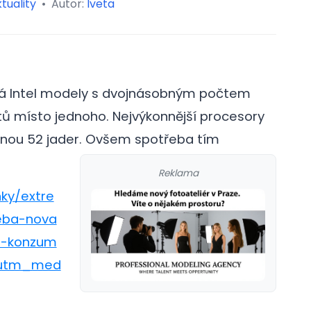
tuality
•
Autor:
Iveta
stá Intel modely s dvojnásobným počtem
tů místo jednoho. Nejvýkonnější procesory
nou 52 jader.
Ovšem spotřeba tím
Reklama
ky/extre
eba-nova
e-konzum
&utm_med