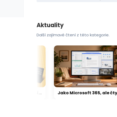
Aktuality
Další zajímavé čtení z této kategorie.
Výrobci pamětí mají 8× vyšší tržby než před rokem. Kdo má největší tržní podíl, a kolik trhu už zabrala Čína?
Jako Microsoft 365, ale čtyřikrát levnější a z Česka. IceWarp nabízí kancelářské balíky a cloud od 34 korun