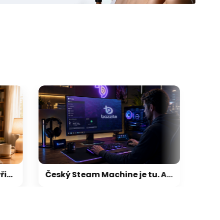
Český Steam Machine je tu. Alza začíná prodávat herní sestavy s Linuxem, který je skvělou náhradou za Windows