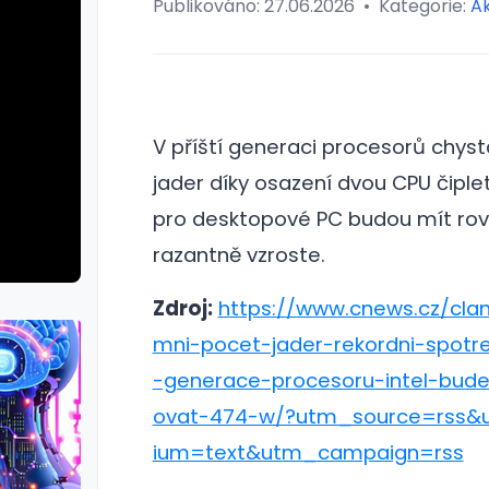
Publikováno:
27.06.2026
•
Kategorie:
Ak
V příští generaci procesorů chy
jader díky osazení dvou CPU čiple
pro desktopové PC budou mít rov
razantně vzroste.
Zdroj:
https://www.cnews.cz/clan
mni-pocet-jader-rekordni-spotr
-generace-procesoru-intel-bud
ovat-474-w/?utm_source=rss
ium=text&utm_campaign=rss