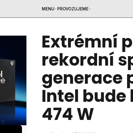
MENU
PROVOZUJEME
Extrémní p
rekordní s
generace 
Intel bud
474 W