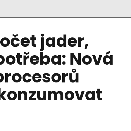
očet jader,
potřeba: Nová
procesorů
e konzumovat