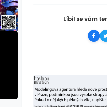
Líbil se vám te
rie: cviky
galerie: cviky