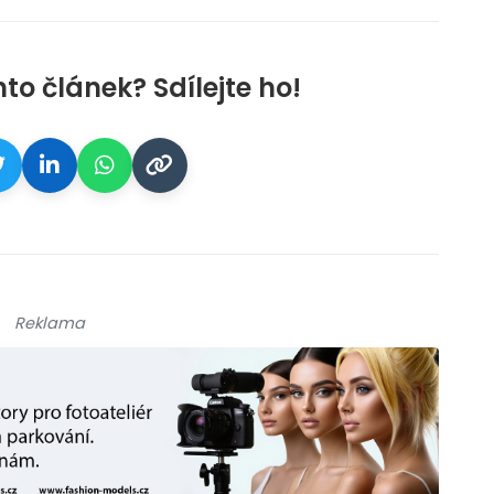
nto článek? Sdílejte ho!
Reklama
galerie: cviky