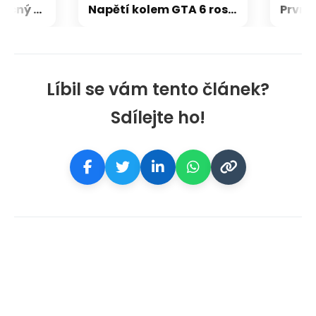
Vědci potvrdili vzácný nález na Marsu. Dosud nejlépe zachovaný organický uhlík
Napětí kolem GTA 6 roste. Srpen může přinést třetí trailer i první gameplay
Líbil se vám tento článek?
Sdílejte ho!