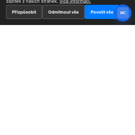
zážitek z našich stránek.
Více informací.
Přizpůsobit
Odmítnout vše
Povolit vše
MC
INFORMACE
Hlavní stránka !
ZAJÍMAVOSTI
Kontakt