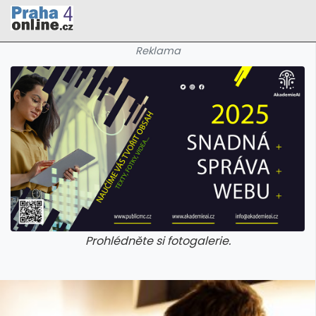
Reklama
Prohlédněte si fotogalerie.
galerie: cviky
galerie: cviky