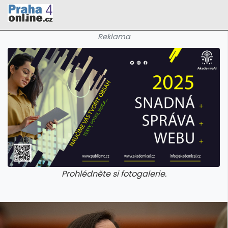
Reklama
Prohlédněte si fotogalerie.
galerie: cviky
galerie: cviky