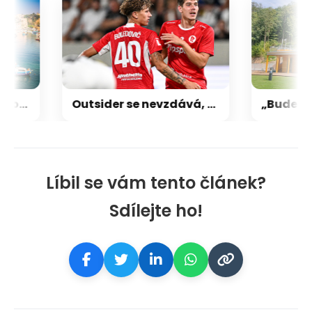
Skrytý klenot Itálie. Procida láká pastelovými domy, klidem i bývalou věznicí
Outsider se nevzdává, Pardubičtí jsou odhodlaní: Chceme Slavii překazit radost
Líbil se vám tento článek?
Sdílejte ho!