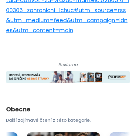
tala-dozivoti-za-vrazdu-manzela.A260514_1
00306_zahranicni_ichuc#utm_source=rss
&utm_medium=feed&utm_campaign=idn
es&utm_content=main
Reklama
Obecne
Další zajímavé čtení z této kategorie.