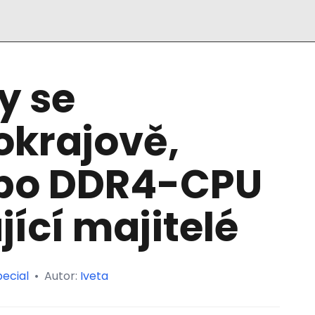
y se
okrajově,
po DDR4-CPU
jící majitelé
ecial
•
Autor:
Iveta