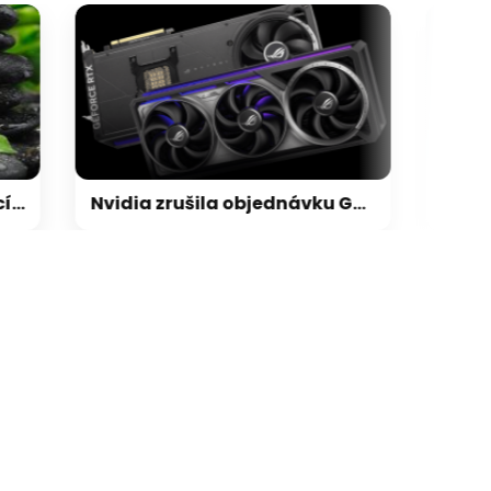
galerie: cviky
Nvidia zrušila objednávku GeForce RTX 5090 za $4600, Asus ji prý dodá za $5200