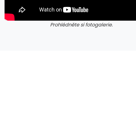
Prohlédněte si fotogalerie.
galerie: cviky
gale
Microsoft chce, aby na Xbox Helix běhaly všechny hry, které kdy vyšly pro Xbox