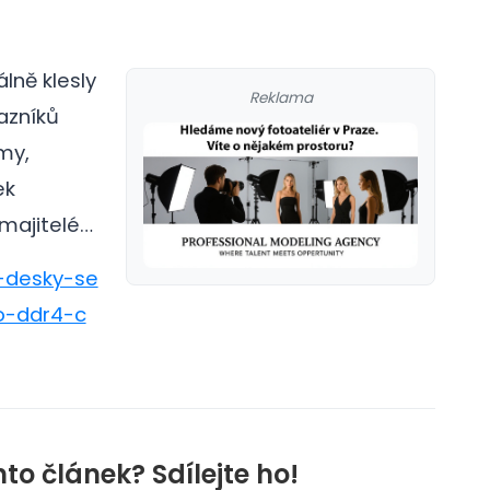
lně klesly
Reklama
azníků
my,
ek
 majitelé…
4-desky-se
o-ddr4-c
nto článek? Sdílejte ho!