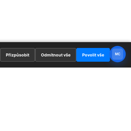
MC
Přizpůsobit
Odmítnout vše
Povolit vše
E
ZAJÍMAVOSTI
PRÁVNÍ UJEDNÁNÍ
ka !
Redaktoři
Ochrana osobních údajů
Cookies