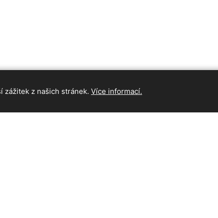
 zážitek z našich stránek.
Více informací.
INFORMAC
Hlavní strán
Kontakt