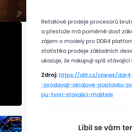
Retailové prodeje procesorů brutá
a přestože má poměrně dost zák
zájem o modely pro DDR4 platfor
statistika prodeje základních des
ukazuje, že nakupují spíš stávající
Zdroj:
https://diit.cz/clanek/ddr
-prodavaji-okrajove-poptavku-p
pu-tvori-stavajici-majitele
Líbil se vám te