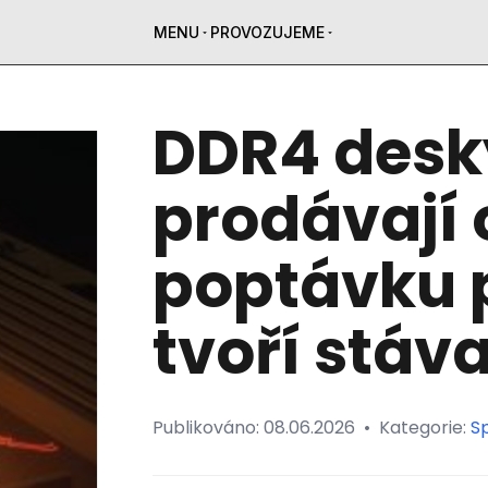
MENU
PROVOZUJEME
DDR4 desk
prodávají 
poptávku 
tvoří stáva
Publikováno:
08.06.2026
•
Kategorie:
Sp