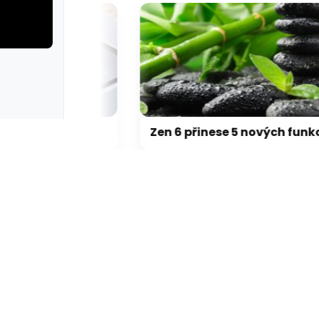
rie: cviky
galerie: cviky
Přehřívající se M5 Max MacBook Pro trápí zaseklé klávesy, cena opravy je $895
Zen 6 přinese 5 nových funkcí pro vyšší stabilitu výkonu, nejen herního