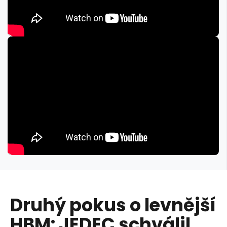
Druhý pokus o levnější
HBM: JEDEC schválil