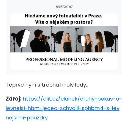
Reklama
Teprve nyní s trochu hnuly ledy…
Zdroj:
https://diit.cz/clanek/druhy-pokus-o-
levnejsi-hbm-jedec-schvalil-sphbm4-s-lev
nejsimi-pouzdry