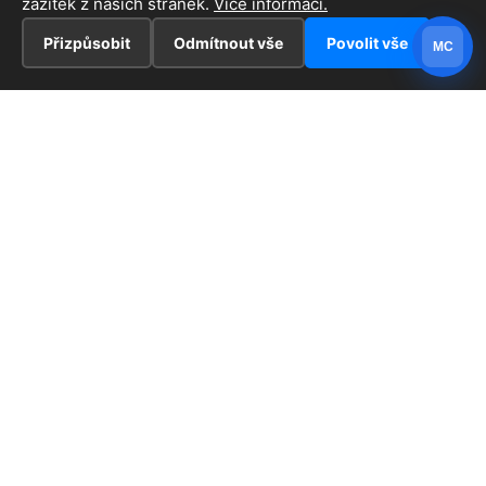
zážitek z našich stránek.
Více informací.
Přizpůsobit
Odmítnout vše
Povolit vše
MC
INFORMACE
Hlavní stránka !
ZAJÍMAVOSTI
Kontakt