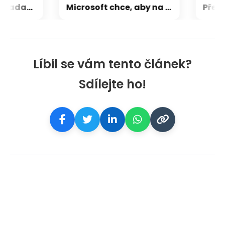
CXMT odmítla požadavky Applu, nenechá si diktovat ceny
Microsoft chce, aby na Xbox Helix běhaly všechny hry, které kdy vyšly pro Xbox
Líbil se vám tento článek?
Sdílejte ho!