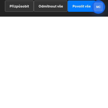
Přizpůsobit
Odmítnout vše
Povolit vše
MC
INFORMACE
Hlavní stránka !
ZAJÍMAVOSTI
Kontakt
Redaktoři