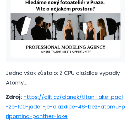
Jedno však zůstalo: Z CPU dlaždice vypadly
Atomy…
Zdroj:
https://diit.cz/clanek/titan-lake-padl
-ze-100-jader-je-dlazdice-48-bez-atomu-p
ripomina-panther-lake