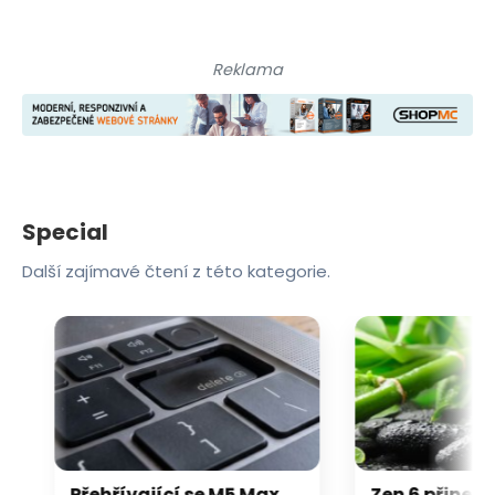
Reklama
Special
Další zajímavé čtení z této kategorie.
Přehřívající se M5 Max MacBook Pro trápí zaseklé klávesy, cena opravy je $895