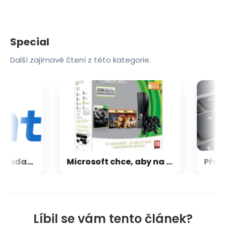
Special
Další zajímavé čtení z této kategorie.
CXMT odmítla požadavky Applu, nenechá si diktovat ceny
Microsoft chce, aby na Xbox Helix běhaly všechny hry, které kdy vyšly pro Xbox
Líbil se vám tento článek?