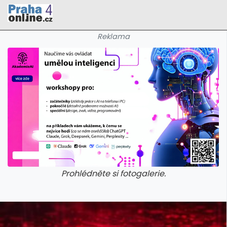
Reklama
Prohlédněte si fotogalerie.
galerie: cviky
galerie: cviky