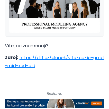
Víte, co znamenají?
Zdroj:
https://diit.cz/clanek/vite-co-je-gmd
-mid-xcd-aid
Reklama