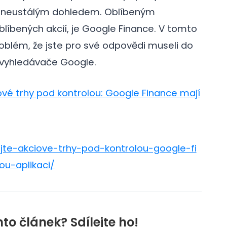
d neustálým dohledem. Oblíbeným
líbených akcií, je Google Finance. V tomto
blém, že jste pro své odpovědi museli do
 vyhledávače Google.
ové trhy pod kontrolou: Google Finance mají
galerie: cviky
jte-akciove-trhy-pod-kontrolou-google-fi
u-aplikaci/
nto článek? Sdílejte ho!