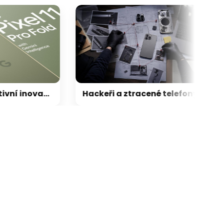
Měla to být atraktivní inovace, světelné rozhraní na Pixelu 11 nabídne jen velmi omezené funkce
Hackeři a ztracené telefony: jak Apple přichází o svá největší tajemství