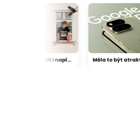
Amélie, nový český hit i napínaví Extraktoři: Oneplay v srpnu servíruje nálož, kterou si nenechte ujít