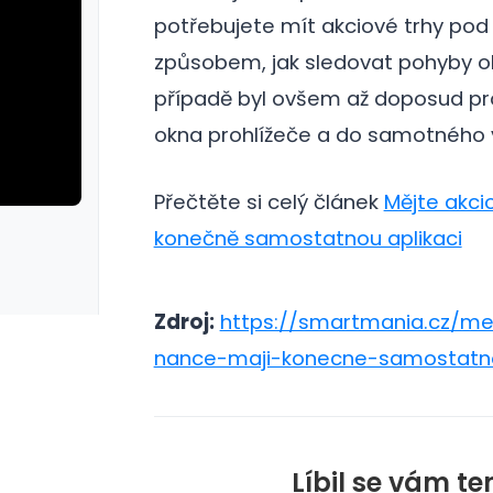
potřebujete mít akciové trhy po
způsobem, jak sledovat pohyby ob
případě byl ovšem až doposud pro
okna prohlížeče a do samotného
Přečtěte si celý článek
Mějte akci
konečně samostatnou aplikaci
rie: cviky
galerie: cviky
Zdroj:
https://smartmania.cz/me
nance-maji-konecne-samostatno
Líbil se vám te