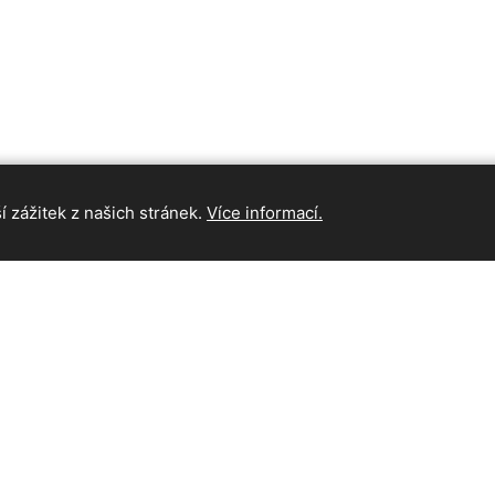
 zážitek z našich stránek.
Více informací.
INFORMAC
Hlavní strán
Kontakt