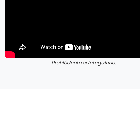
Prohlédněte si fotogalerie.
galerie: cviky
gale