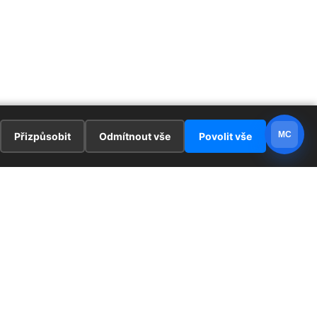
MC
Přizpůsobit
Odmítnout vše
Povolit vše
E
ZAJÍMAVOSTI
PRÁVNÍ UJEDNÁNÍ
ka !
Redaktoři
Ochrana osobních údajů
Cookies