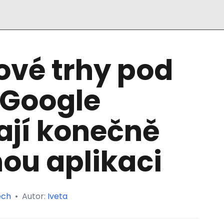
ové trhy pod
 Google
ají konečně
ou aplikaci
ech
•
Autor:
Iveta