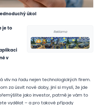
 jednoduchý úkol
 je to
Reklama
aplikaci
ně v
á vliv na řadu nejen technologických firem.
m za úsvit nové doby, jiní si myslí, že jde
přemýšlíte jako investor, patrně je vám to
te vydělat – a pro takové případy