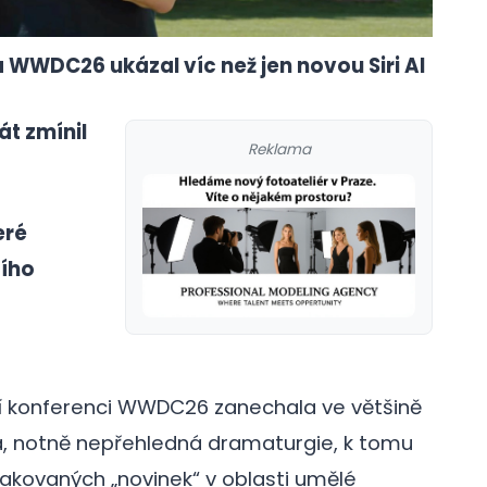
WWDC26 ukázal víc než jen novou Siri AI
át zmínil
Reklama
eré
cího
í konferenci WWDC26 zanechala ve většině
vá, notně nepřehledná dramaturgie, k tomu
galerie: cviky
kovaných „novinek“ v oblasti umělé