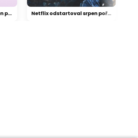
Netflix odstartoval srpen pořádně zostra! Takové pecky jsme opravdu nečekali