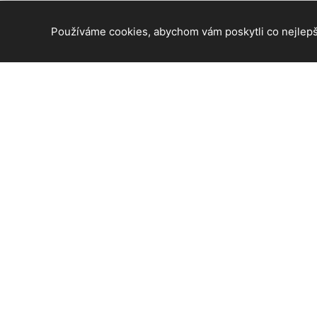
Používáme cookies, abychom vám poskytli co nejlepší
© 2026 Praha 4 - informace a aktuální zprávy z ČR. Všech