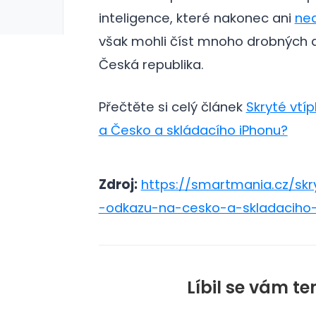
inteligence, které nakonec ani
ned
však mohli číst mnoho drobných d
Česká republika.
Přečtěte si celý článek
Skryté vtí
a Česko a skládacího iPhonu?
Zdroj:
https://smartmania.cz/skr
-odkazu-na-cesko-a-skladaciho
Líbil se vám te