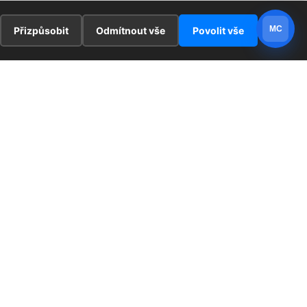
MC
Přizpůsobit
Odmítnout vše
Povolit vše
E
ZAJÍMAVOSTI
PRÁVNÍ UJEDNÁNÍ
ka !
Redaktoři
Ochrana osobních údajů
Cookies