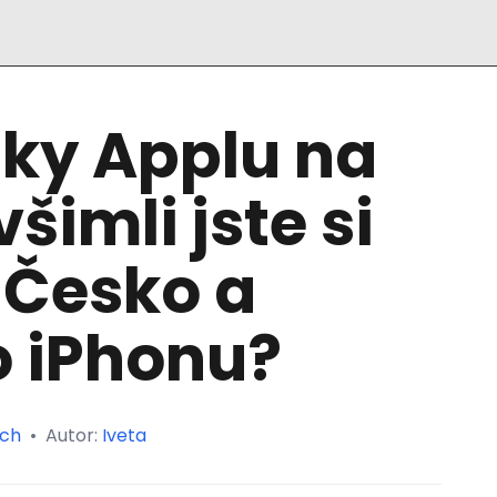
pky Applu na
imli jste si
 Česko a
o iPhonu?
ch
•
Autor:
Iveta