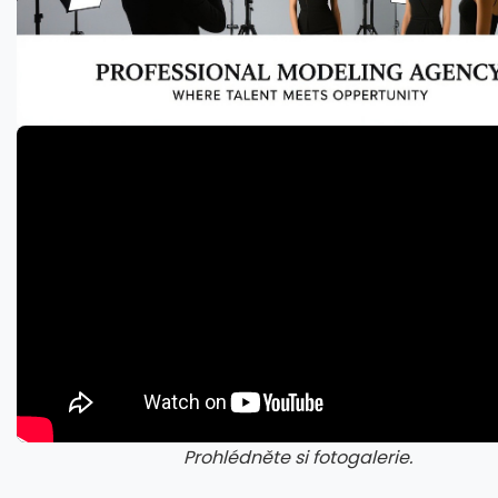
Prohlédněte si fotogalerie.
galerie: cviky
gale