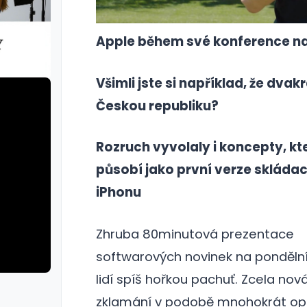
Apple během své konference na 
Všimli jste si například, že dvakr
Českou republiku?
Rozruch vyvolaly i koncepty, kt
působí jako první verze skláda
iPhonu
Zhruba 80minutová prezentace
softwarových novinek na ponděln
lidí spíš hořkou pachuť. Zcela no
rie: cviky
galerie: cviky
zklamání v podobě mnohokrát opa