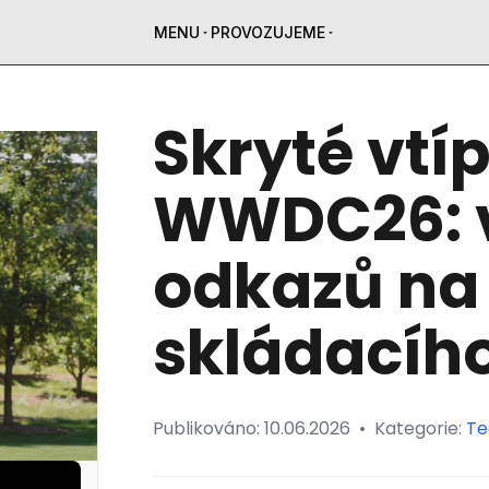
MENU
PROVOZUJEME
Skryté vtí
WWDC26: vš
odkazů na
skládacíh
Publikováno:
10.06.2026
•
Kategorie:
Te