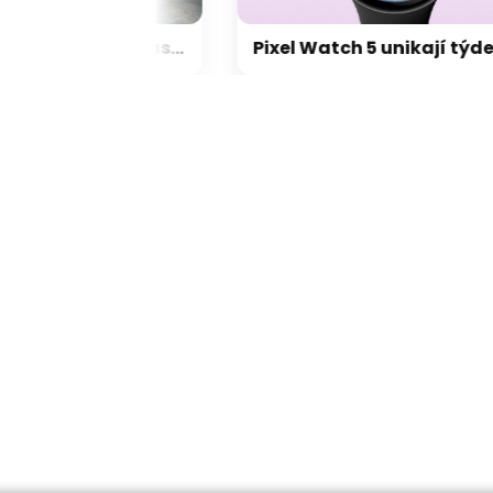
Navigace i předpověď počasí: vaše oblíbené aplikace mohou tajně odesílat informace o poloze
Pixel Watch 5 unikají týden před premiérou. Dvojnásobná paměť, nové funkce a osobní AI