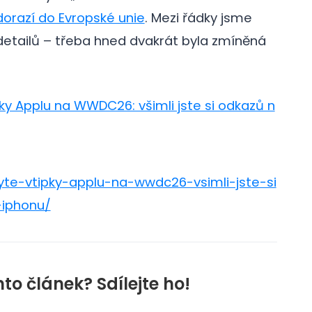
orazí do Evropské unie
. Mezi řádky jsme
etailů – třeba hned dvakrát byla zmíněná
pky Applu na WWDC26: všimli jste si odkazů n
yte-vtipky-applu-na-wwdc26-vsimli-jste-si
-iphonu/
nto článek? Sdílejte ho!