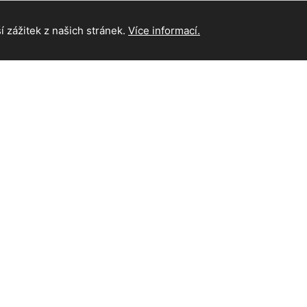
 zážitek z našich stránek.
Více informací.
INFORMAC
Hlavní strán
Kontakt
na práva vyhrazena.