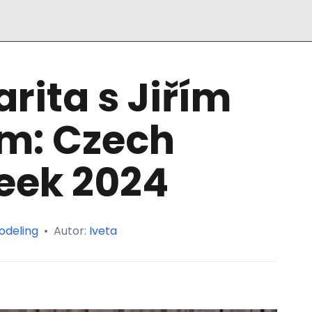
rita s Jiřím
m: Czech
eek 2024
odeling
•
Autor:
Iveta