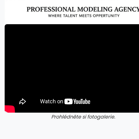
Prohlédněte si fotogalerie.
galerie: cviky
gale