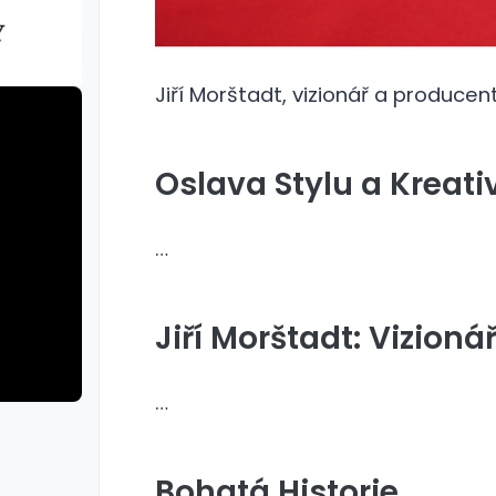
Jiří Morštadt, vizionář a produce
Oslava Stylu a Kreativ
…
Jiří Morštadt: Vizionář
…
rie: cviky
galerie: cviky
Bohatá Historie