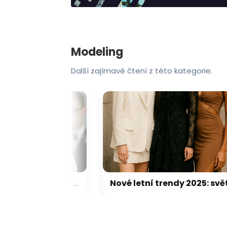
Modeling
Další zajímavé čtení z této kategorie.
Hledáme nový fotoateliér v Praze
Nové letní trendy 2025: světová móda v pohybu