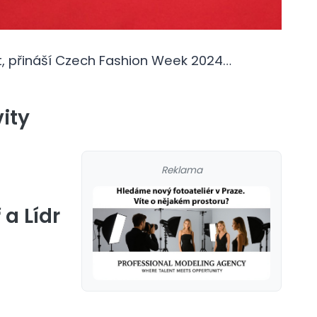
nt, přináší Czech Fashion Week 2024…
ity
Reklama
 a Lídr
galerie: cviky