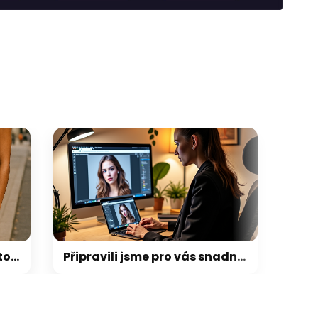
Připravili jsme pro vás snadný nástroj na úpravu fotek pro váš profil