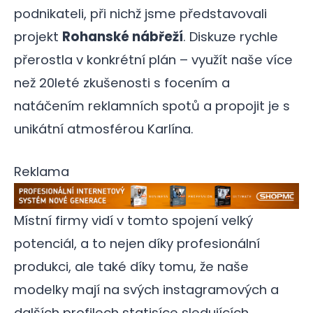
podnikateli, při nichž jsme představovali
projekt
Rohanské nábřeží
. Diskuze rychle
přerostla v konkrétní plán – využít naše více
než 20leté zkušenosti s focením a
natáčením reklamních spotů a propojit je s
unikátní atmosférou Karlína.
Reklama
Místní firmy vidí v tomto spojení velký
potenciál, a to nejen díky profesionální
produkci, ale také díky tomu, že naše
modelky mají na svých instagramových a
dalších profilech statisíce sledujících.