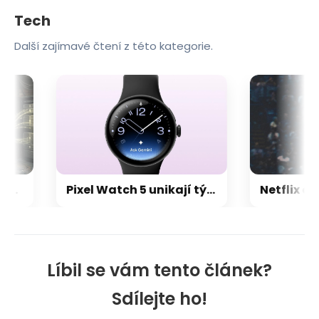
Tech
Další zajímavé čtení z této kategorie.
ě odesílat informace o poloze
Pixel Watch 5 unikají týden před premiérou. Dvojnásobná paměť, nové funkce a osobní AI
Líbil se vám tento článek?
Sdílejte ho!