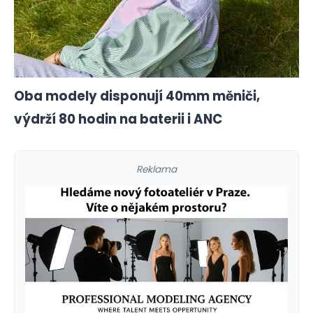
Oba modely disponují 40mm měniči,
výdrží 80 hodin na baterii i ANC
Reklama