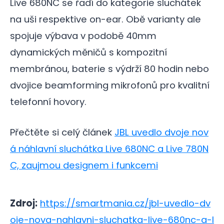
Live 680NC se řadí do kategorie sluchátek
na uši respektive on-ear. Obě varianty ale
spojuje výbava v podobě 40mm
dynamických měničů s kompozitní
membránou, baterie s výdrží 80 hodin nebo
dvojice beamforming mikrofonů pro kvalitní
telefonní hovory.
Přečtěte si celý článek
JBL uvedlo dvoje nov
á náhlavní sluchátka Live 680NC a Live 780N
C, zaujmou designem i funkcemi
Zdroj:
https://smartmania.cz/jbl-uvedlo-dv
oje-nova-nahlavni-sluchatka-live-680nc-a-l