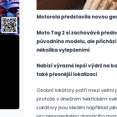
Motorola představila novou ge
Moto Tag 2 si zachovává předn
původního modelu, ale přichází
několika vylepšeními
Nabízí výrazně lepší výdrž na ba
také přesnější lokalizaci
Osobní lokátory patří mezi velmi p
protože v dnešním hektickém svě
Lokátory jsou ideální například jak
pro neposedného domácího mazlíčk