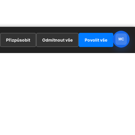
MC
Přizpůsobit
Odmítnout vše
Povolit vše
E
ZAJÍMAVOSTI
PRÁVNÍ UJEDNÁNÍ
ka !
Redaktoři
Ochrana osobních údajů
Cookies