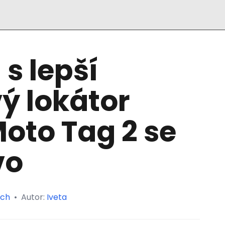
 s lepší
vý lokátor
oto Tag 2 se
vo
ch
•
Autor:
Iveta