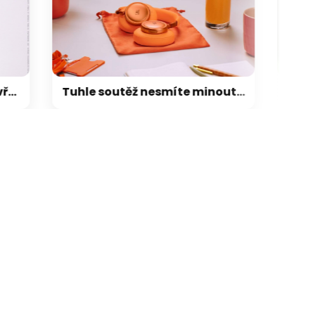
Tuhle soutěž nesmíte minout: hrajeme o 3x nadupaná sluchátka JBL s ANC