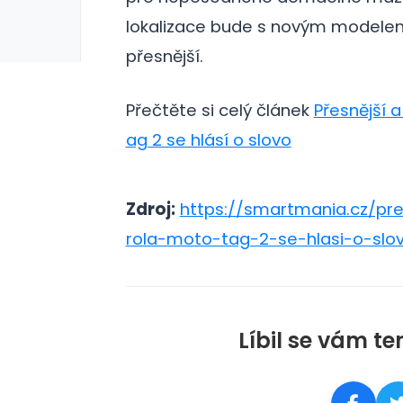
rie: cviky
galerie: cviky
lokalizace bude s novým modelem
přesnější.
Přečtěte si celý článek
Přesnější a
ag 2 se hlásí o slovo
Zdroj:
https://smartmania.cz/pre
rola-moto-tag-2-se-hlasi-o-slo
Líbil se vám te