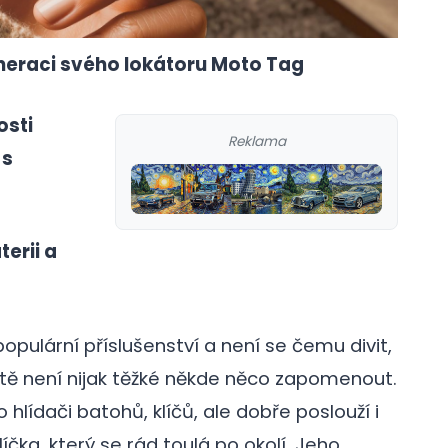
neraci svého lokátoru Moto Tag
osti
Reklama
 s
terii a
opulární příslušenství a není se čemu divit,
tě není nijak těžké někde něco zapomenout.
o hlídači batohů, klíčů, ale dobře poslouží i
a, který se rád toulá po okolí. Jeho