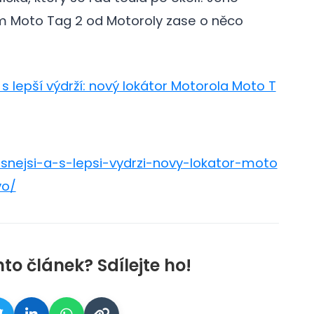
galerie: cviky
 Moto Tag 2 od Motoroly zase o něco
 s lepší výdrží: nový lokátor Motorola Moto T
snejsi-a-s-lepsi-vydrzi-novy-lokator-moto
vo/
nto článek? Sdílejte ho!