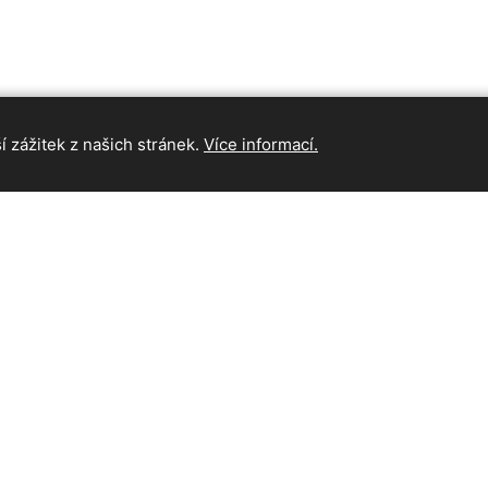
 zážitek z našich stránek.
Více informací.
INFORMAC
Hlavní strán
Kontakt