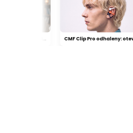
AI používáme čím dál víc a nikdo neměří, co nás to stojí
CMF Clip Pro odhaleny: otevřená sluchátka zaujmou hravým designem a skvělou výdrží