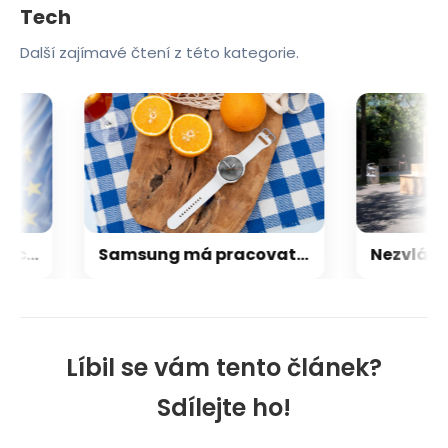
Tech
Další zajímavé čtení z této kategorie.
EU chtěla zatnout tipec AI podvodům. Výsledkem je zákon plný otazníků
Samsung má pracovat na levných hodinkách: tohle zatím víme o Galaxy Aero
Líbil se vám tento článek?
Sdílejte ho!