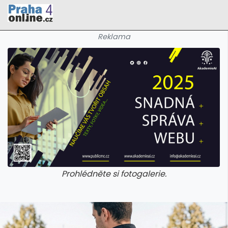
Reklama
Prohlédněte si fotogalerie.
galerie: cviky
galerie: cviky