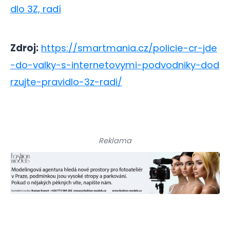
dlo 3Z, radí
Zdroj:
https://smartmania.cz/policie-cr-jde
-do-valky-s-internetovymi-podvodniky-dod
rzujte-pravidlo-3z-radi/
Reklama